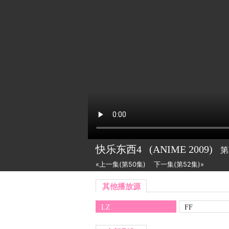
快乐东西4
(ANIME
2009)
第
«上一集(第50集)
下一集(第52集)»
其他播放源
LZ
FF