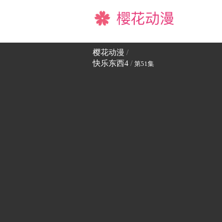
樱花动漫
樱花动漫
/
快乐东西4
/
第51集