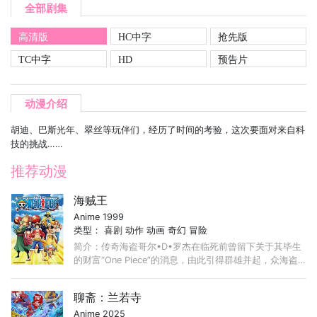
全部剧集
高清版
HC中字
抢先版
TC中字
HD
预告片
动漫介绍
胡迪、巴斯光年、翠丝等玩伴们，经历了时间的考验，这次要面对来自科
技的挑战……
推荐动漫
海贼王
Anime 1999
类型：
喜剧
动作
动画
奇幻
冒险
简介：传奇海盗哥尔•D•罗杰在临死前曾留下关于其毕生
的财富“One Piece”的消息，由此引得群雄并起，众海盗
们为了这笔传说中的巨额财富展开争夺，各种势力、政权
不断交替，整个世界进入了动荡混乱的“大海贼时代”。 ...
聊斋：兰若寺
Anime 2025