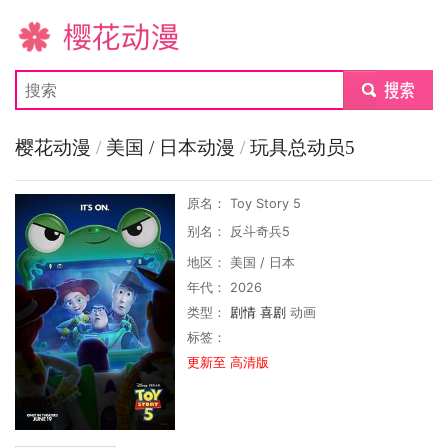
樱花动漫
submit
樱花动漫
/
美国 / 日本动漫
/
玩具总动员5
原名： Toy Story 5
别名： 反斗奇兵5
地区： 美国 / 日本
年代： 2026
类型：
剧情
喜剧
动画
标签：
更新至 高清版