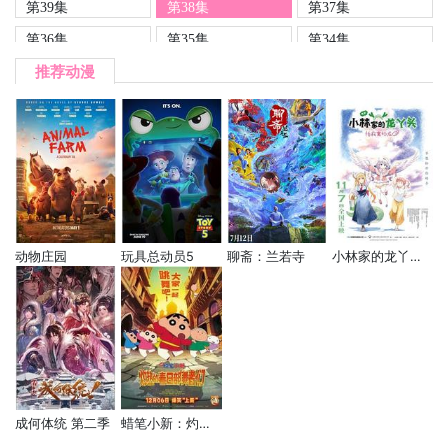
第39集
第38集
第37集
第36集
第35集
第34集
推荐动漫
第33集
第32集
第31集
第30集
第29集
第28集
第27集
第26集
第25集
第24集
第23集
第22集
第21集
第20集
第19集
第18集
第17集
第16集
动物庄园
玩具总动员5
聊斋：兰若寺
小林家的龙丫头：怕寂寞的龙
第15集
第14集
第13集
第12集
第11集
第10集
第09集
第08集
第07集
第06集
第05集
第04集
第03集
第02集
第01集
成何体统 第二季
蜡笔小新：灼热的春日部舞者们