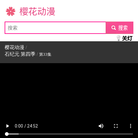
樱花动漫
submit
樱花动漫
/
石纪元 第四季
/
第33集