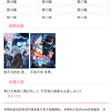
第19集
第18集
第17集
第16集
第15集
第14集
第13集
第12集
第11集
推荐动漫
第10集
第09集
第8集
第7集
第06集
第05集
第4集
第03集
第2集
第01集
致不灭的你 第三季
不死不幸 冬季特别篇
动漫介绍
再び大海原に飛び出した 千空達の旅路をお楽しみに‼
... 更多详情
本网站提供的资源均系收集于各大视频网站，本网站只提供web页面服务，并