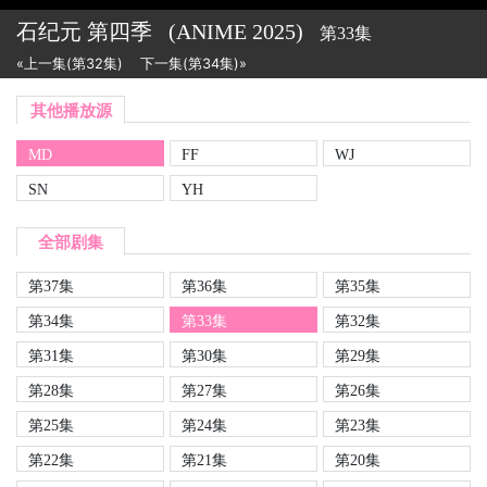
石纪元 第四季
(ANIME
2025)
第33集
«上一集(第32集)
下一集(第34集)»
其他播放源
MD
FF
WJ
SN
YH
全部剧集
第37集
第36集
第35集
第34集
第33集
第32集
第31集
第30集
第29集
第28集
第27集
第26集
第25集
第24集
第23集
第22集
第21集
第20集