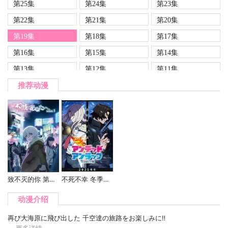
第25集
第24集
第23集
第22集
第21集
第20集
第19集
第18集
第17集
第16集
第15集
第14集
第13集
第12集
第11集
推荐动漫
第10集
第09集
第8集
第7集
第06集
第05集
第4集
第03集
第2集
第01集
致不灭的你 第三季
不死不幸 冬季特别篇
动漫介绍
再び大海原に飛び出した 千空達の旅路をお楽しみに‼