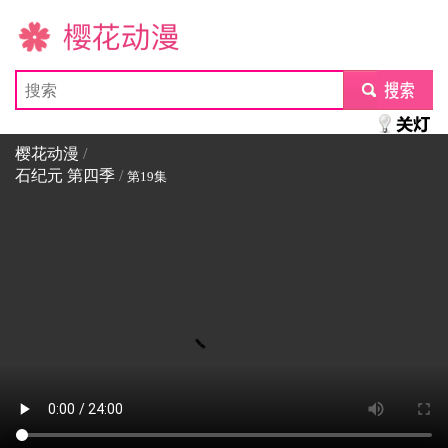
樱花动漫
submit
樱花动漫
/
石纪元 第四季
/
第19集