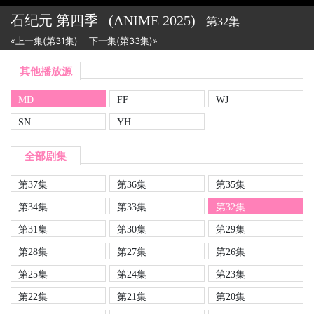
石纪元 第四季
(ANIME
2025)
第32集
«上一集(第31集)
下一集(第33集)»
其他播放源
MD
FF
WJ
SN
YH
全部剧集
第37集
第36集
第35集
第34集
第33集
第32集
第31集
第30集
第29集
第28集
第27集
第26集
第25集
第24集
第23集
第22集
第21集
第20集