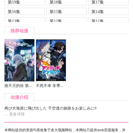
第19集
第18集
第17集
第16集
第15集
第14集
第13集
第12集
第11集
推荐动漫
第10集
第09集
第8集
第7集
第06集
第05集
第4集
第03集
第2集
第01集
致不灭的你 第三季
不死不幸 冬季特别篇
动漫介绍
再び大海原に飛び出した 千空達の旅路をお楽しみに‼
... 更多详情
本网站提供的资源均系收集于各大视频网站，本网站只提供web页面服务，并