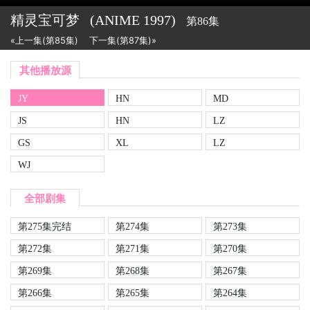
精灵宝可梦
(ANIME
1997)
第86集
«上一集(第85集)
下一集(第87集)»
其他播放源
JY
HN
MD
JS
HN
LZ
GS
XL
LZ
WJ
全部剧集
第275集完结
第274集
第273集
第272集
第271集
第270集
第269集
第268集
第267集
第266集
第265集
第264集