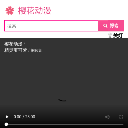
樱花动漫
submit
樱花动漫
/
精灵宝可梦
/
第86集