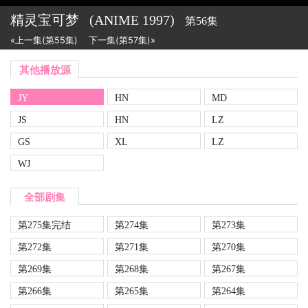
精灵宝可梦
(ANIME
1997)
第56集
«上一集(第55集)
下一集(第57集)»
其他播放源
JY
HN
MD
JS
HN
LZ
GS
XL
LZ
WJ
全部剧集
第275集完结
第274集
第273集
第272集
第271集
第270集
第269集
第268集
第267集
第266集
第265集
第264集