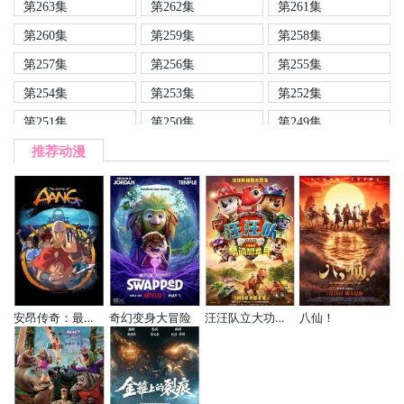
第263集
第262集
第261集
第260集
第259集
第258集
第257集
第256集
第255集
第254集
第253集
第252集
第251集
第250集
第249集
推荐动漫
第248集
第247集
第246集
第245集
第244集
第243集
第242集
第241集
第240集
第239集
第238集
第237集
第236集
第235集
第234集
第233集
第232集
第231集
安昂传奇：最后的气宗
奇幻变身大冒险
汪汪队立大功大电影3：勇闯恐龙岛
八仙！
第230集
第229集
第228集
第227集
第226集
第225集
第224集
第223集
第222集