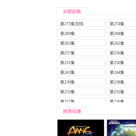
全部剧集
第275集完结
第274集
第269集
第268集
第263集
第262集
第257集
第256集
第251集
第250集
第245集
第244集
第239集
第238集
第233集
第232集
第227集
第226集
推荐动漫
第221集
第220集
第215集
第214集
第209集
第208集