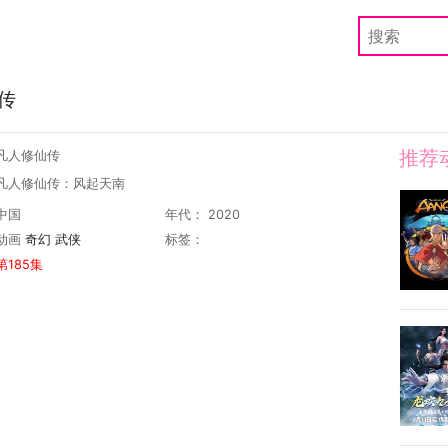
传
推荐
凡人修仙传
 凡人修仙传：风起天南
中国
年代： 2020
动画
奇幻
武侠
标签：
第185集