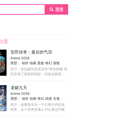
submit
动漫
安昂传奇：最后的气宗
Anime 2026
类型：
动作
动画
悬疑
奇幻
冒险
简介：派拉蒙和尼克宣布“降世神通”系
列开发三部新的电影，仍是动画形
式。第一部由《降世神通：最后的气
宗》导演Lauren Montgomery执导，
龙破九天
《最后的气宗》主创Bryan Konietzko
Anime 2026
和Michael DiMartino担任制片人。
类型：
动作
动画
奇幻
武侠
古装
简介：故事发生在一个幻想中的武侠
世界，这个世界普通人可以通过不断
习武修练内功，激发自身精神与身体