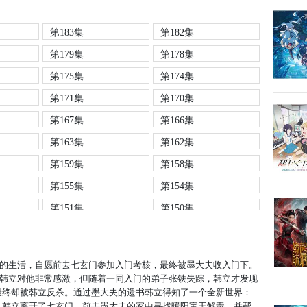
第183集
第182集
第179集
第178集
第175集
第174集
第171集
第170集
第167集
第166集
第163集
第162集
第159集
第158集
第155集
第154集
第151集
第150集
第147集
第146集
第143集
第142集
的生活，自愿前去七玄门参加入门考核，最终被墨大夫收入门下。
第139集
第138集
韩立对他非常感激，但随着一同入门的弟子张铁失踪，韩立才发现
最终却被韩立反杀。通过墨大夫的遗书韩立得知了一个全新世界：
第135集
第134集
，韩立离开了七玄门，前去墨大夫的家中寻找暖阳宝玉解毒，并帮