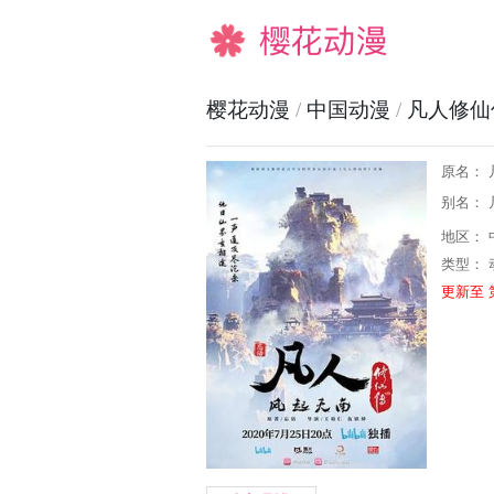
樱花动漫
樱花动漫
/
中国动漫
/
凡人修仙
原名： 
别名：
地区： 
类型：
更新至 