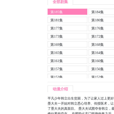
全部剧集
第185集
第184集
第181集
第180集
第177集
第176集
第173集
第172集
第169集
第168集
第165集
第164集
第161集
第160集
第157集
第156集
第153集
第152集
第149集
第148集
动漫介绍
第145集
第144集
平凡少年韩立出生贫困，为了让家人过上更好
第141集
第140集
墨大夫一开始对韩立悉心培养、传授医术，让
了墨大夫的真面目。 墨大夫试图夺舍韩立，
第137集
第136集
修仙界的存在。 在帮助七玄门抵御外敌之后