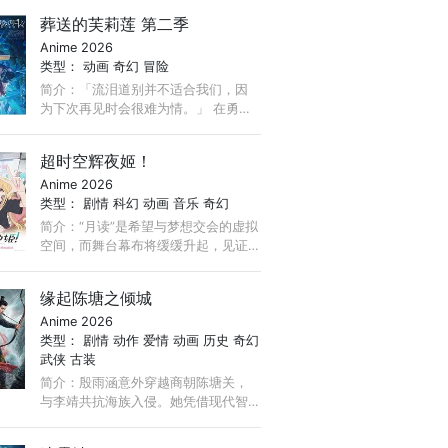
上的潜能。故事主人公林辰，是一个
葬送的芙莉莲 第二季
出身平凡，追求习武巅峰的普通武
Anime 2026
者。 ...
类型：
动画
奇幻
冒险
简介：「流泪道别并不适合我们，因
为下次再见时会很难为情。」 在勇者
欣梅尔一行人击败魔王后的世界中，
与欣梅尔等人一同为世界带来和平、
超时空辉夜姬！
活了千年以上的精灵魔法使──芙莉
Anime 2026
莲。 ...
类型：
剧情
科幻
动画
音乐
奇幻
简介：“月读”是希望与梦想交会的虚拟
空间，而舞台幕布将缓缓升起，见证
几位少女在此谱写短暂却珍贵的相遇
篇章。 不久的未来…… 东京的 17 岁高
缘起陈塘之倾城
中生酒寄彩叶过着非常忙碌的生活，
Anime 2026
努力在打工和学业之间寻找平衡。 ...
类型：
剧情
动作
爱情
动画
历史
奇幻
武侠
古装
简介：殷雨涵意外穿越商朝陈塘关，
与李靖共抗海族入侵。她凭借现代智
慧识破阴谋、寻获神器，更以火药助
战。二人携手退敌，守护一方安宁，