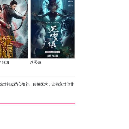
集
第114集
集
第108集
集
第102话
第96集
第90集
第84集
第78集
之倾城
迷雾镇
第72集
第66集
始对韩立悉心培养、传授医术，让韩立对他非
第60集
第54集
第48集
第42集
第36集