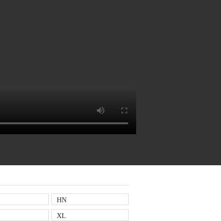
HN
XL