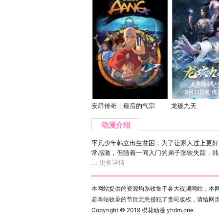
第119集
第118集
第113集
第112集
第107集
第106集
第101集
第100集
第95集
第94集
第89集
第88集
第83集
第82集
安昂传奇：最后的气宗
龙破九天
第77集
第76集
动漫介绍
第71集
第70集
平凡少年韩立出生贫困，为了让家人过上更好
第65集
第64集
常感激，但随着一同入门的弟子张铁失踪，韩立
... 更多详情
第59集
第58集
第53集
第52集
本网站提供的资源均系收集于各大视频网站，本网
第47集
第46集
若本站收录的节目无意侵犯了贵司版权，请给网
第41集
第40集
Copyright © 2019
樱花动漫 yhdm.one