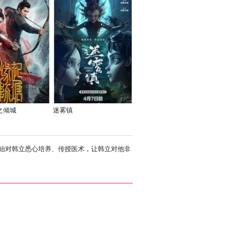
集
第114集
集
第108集
集
第102话
第96集
第90集
第84集
第78集
之倾城
迷雾镇
第72集
第66集
始对韩立悉心培养、传授医术，让韩立对他非
第60集
第54集
第48集
第42集
第36集