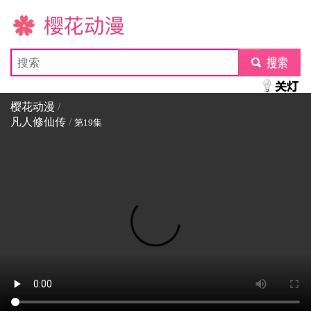
樱花动漫
submit
樱花动漫
/
凡人修仙传
/
第19集