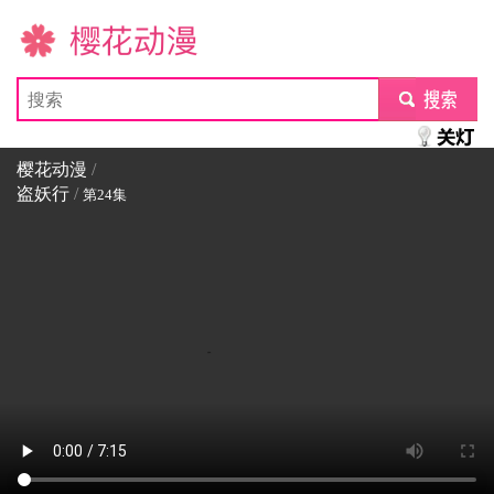
樱花动漫
submit
樱花动漫
/
盗妖行
/
第24集