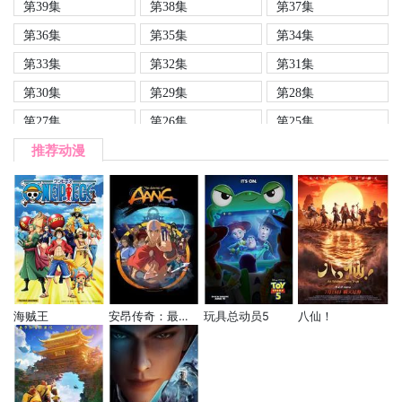
第39集
第38集
第37集
第36集
第35集
第34集
第33集
第32集
第31集
第30集
第29集
第28集
第27集
第26集
第25集
推荐动漫
第24集
第23集
第22集
第21集
第20集
第19集
第18集
第17集
第16集
第15集
第14集
第13集
第12集
第11集
第10集
第09集
第08集
第07集
海贼王
安昂传奇：最后的气宗
玩具总动员5
八仙！
第06集
第05集
第04集
第03集
第02集
第01集