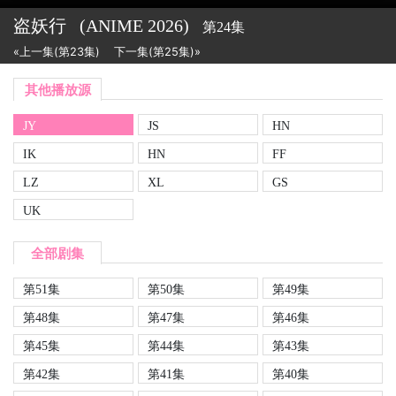
盗妖行
(ANIME
2026)
第24集
«上一集(第23集)
下一集(第25集)»
其他播放源
JY
JS
HN
IK
HN
FF
LZ
XL
GS
UK
全部剧集
第51集
第50集
第49集
第48集
第47集
第46集
第45集
第44集
第43集
第42集
第41集
第40集