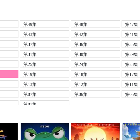
第49集
第48集
第47集
第43集
第42集
第41集
第37集
第36集
第35集
第31集
第30集
第29集
第25集
第24集
第23集
第19集
第18集
第17集
第13集
第12集
第11集
第07集
第06集
第05集
第01集