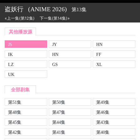
盗妖行
(ANIME
2026)
第13集
«上一集(第12集)
下一集(第14集)»
其他播放源
JS
JY
HN
IK
HN
FF
LZ
GS
XL
UK
全部剧集
第51集
第50集
第49集
第48集
第47集
第46集
第45集
第44集
第43集
第42集
第41集
第40集