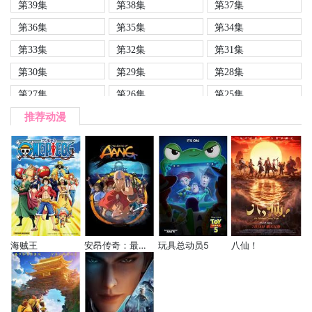
第39集
第38集
第37集
第36集
第35集
第34集
第33集
第32集
第31集
第30集
第29集
第28集
第27集
第26集
第25集
推荐动漫
第24集
第23集
第22集
第21集
第20集
第19集
第18集
第17集
第16集
第15集
第14集
第13集
第12集
第11集
第10集
第09集
第08集
第07集
海贼王
安昂传奇：最后的气宗
玩具总动员5
八仙！
第06集
第05集
第04集
第03集
第02集
第01集