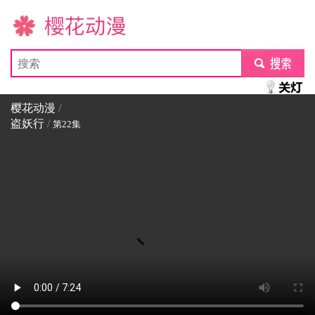
樱花动漫
submit
樱花动漫
/
盗妖行
/
第22集