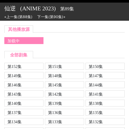
仙逆
(ANIME
2023)
第89集
«上一集(第88集)
下一集(第90集)»
其他播放源
加载中
全部剧集
第152集
第151集
第150集
第149集
第148集
第147集
第146集
第145集
第144集
第143集
第142集
第141集
第140集
第139集
第138集
第137集
第136集
第135集
第134集
第133集
第132集