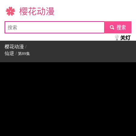
樱花动漫
submit
樱花动漫
/
仙逆
/
第89集