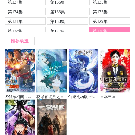
第137集
第136集
第135集
第134集
第133集
第132集
第131集
第130集
第129集
第128集
第127集
第126集
推荐动漫
第125集
第124集
第123集
第122集
第121集
第120集
第119集
第118集
第117集
第116集
第115集
第114集
第113集
第112集
第111集
第110集
第109集
第108集
名侦探柯南：独眼的残像
花绿青绽放之日
仙逆剧场版 神临之战
日本三国
第107集
第106集
第105集
第104集
第103集
第102集
第101集
第100集
第99集
第98集
第97集
第96集