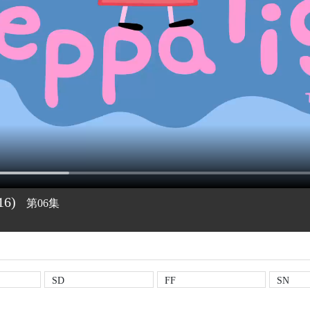
16)
第06集
SD
FF
SN