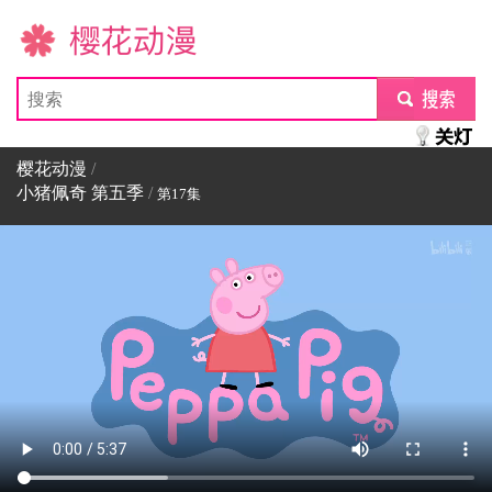
樱花动漫
submit
樱花动漫
/
小猪佩奇 第五季
/
第17集