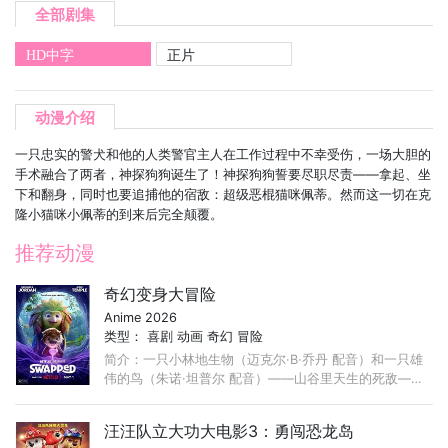
全部剧集
HD中字
正片
动漫介绍
一只忠实的警犬和他的人类警官主人在工作过程中不幸受伤，一场大胆的
手术融合了两者，神探狗狗诞生了！神探狗狗誓要尽职尽责——拿起、坐
下和翻身，同时也要追捕他的宿敌：超级恶棍猫咪佩蒂。然而这一切在克
隆小猫咪小佩蒂的到来后完全颠覆。
推荐动漫
奇幻变身大冒险
Anime 2026
类型：
喜剧
动画
奇幻
冒险
简介：一只小林地生物（迈克尔·B·乔丹 配音）和一只雄
伟的鸟（朱诺·坦普尔 配音）——山谷里天生的死敌——
突然互换身体，必须合作（同时穿着彼此的羽毛和毛皮）
才能度过他们生命中最狂野的冒险。
汪汪队立大功大电影3：勇闯恐龙岛