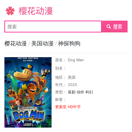
樱花动漫
submit
樱花动漫
/
美国动漫
/
神探狗狗
原名： Dog Man
别名：
地区： 美国
年代： 2025
类型：
喜剧
动作
科幻
标签：
更新至 HD中字