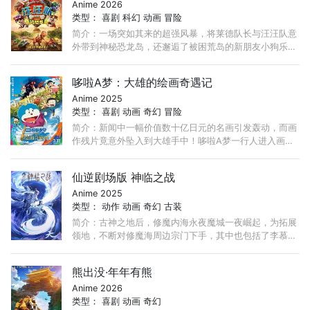
Anime 2026
类型：
喜剧
科幻
动画
冒险
简介：一场突如其来的超强风暴，将莱德队长与汪汪队意
外带到神秘恐龙岛，还邂逅了被困荒岛的新朋友小狗乐
乐。与此同时，宿敌海丁那市长大肆采矿，不慎唤醒沉睡
火山！ ...
哆啦A梦：大雄的绘画奇遇记
Anime 2025
类型：
喜剧
动画
奇幻
冒险
简介：新闻中一幅价值数十亿日元的名画引发轰动，而画
作残片竟意外坠入到大雄手中！哆啦A梦一行人进入画中
的世界并邂逅了神秘少女可蕾雅。在她的请求下，众人前
往新闻中的中世纪欧洲“雅托利亚公国”。 ...
仙逆剧场版 神临之战
Anime 2025
类型：
动作
动画
奇幻
古装
简介：古神之地后，修魔内海永夜魔城一夜崛起，为拓展
领地，不断对修魔海周边宗门下手，其中也包括了李慕婉
所在云天宗。李慕婉在护门大战中身中奇毒，性命攸关，
王林得知此事后， ...
熊出没·年年有熊
Anime 2026
类型：
喜剧
动画
奇幻