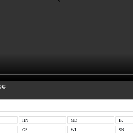
9集
HN
MD
IK
GS
WJ
SN