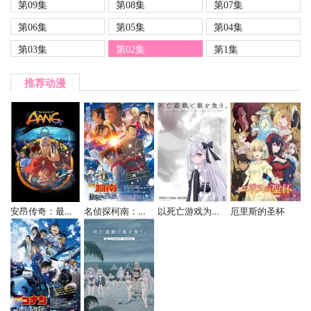
第09集
第08集
第07集
第06集
第05集
第04集
第03集
第02集
第1集
推荐动漫
安昂传奇：最后的气宗
名侦探柯南：独眼的残像
以死亡游戏为生。
厄里斯的圣杯