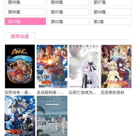
第09集
第08集
第07集
第06集
第05集
第04集
第03集
第02集
第1集
推荐动漫
安昂传奇：最后的气宗
名侦探柯南：独眼的残像
以死亡游戏为生。
厄里斯的圣杯