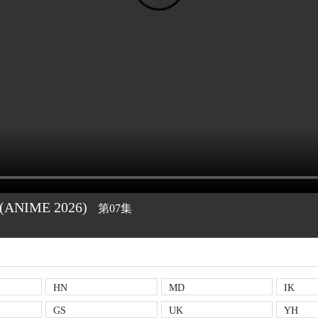
(ANIME
2026)
第07集
HN
MD
IK
GS
UK
YH