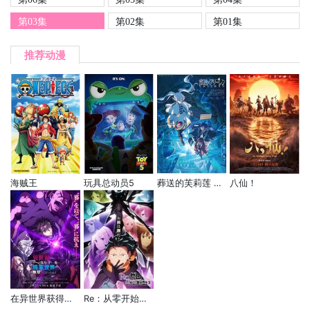
第03集
第02集
第01集
推荐动漫
海贼王
玩具总动员5
葬送的芙莉莲 第二季
八仙！
在异世界获得超强能力的我，在现实世界照样无敌～等级提升改变人生命运～ SP
Re：从零开始的异世界生活 第四季 夺还篇