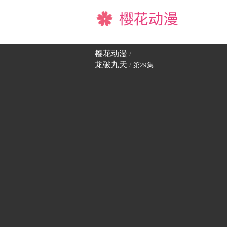
樱花动漫
樱花动漫
/
龙破九天
/
第29集