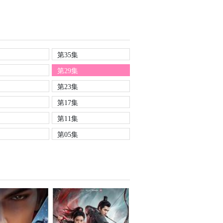
第35集
第29集
第23集
第17集
第11集
第05集