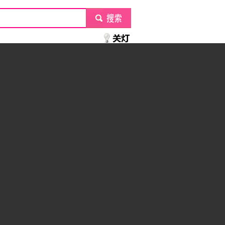
submit