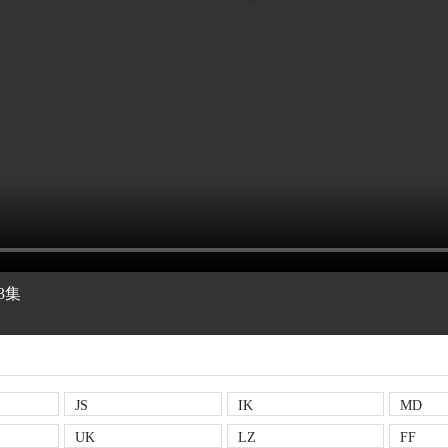
3集
JS
IK
MD
UK
LZ
FF