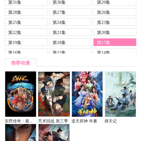
第31集
第30集
第29集
第28集
第27集
第26集
第25集
第24集
第23集
第22集
第21集
第20集
第19集
第18集
第17集
第16集
第15集
第14集
推荐动漫
第13集
第12集
第11集
第10集
第09集
第08集
第07集
第06集
第05集
第04集
第03集
第02集
第01集
安昂传奇：最后的气宗
咒术回战 第三季
逆天邪神 年番
择天记