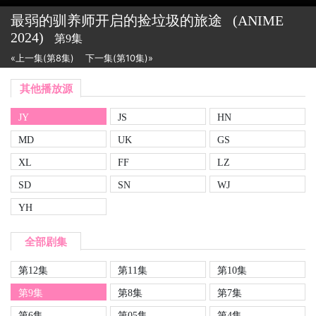
最弱的驯养师开启的捡垃圾的旅途
(ANIME
2024)
第9集
«上一集(第8集)
下一集(第10集)»
其他播放源
JY
JS
HN
MD
UK
GS
XL
FF
LZ
SD
SN
WJ
YH
全部剧集
第12集
第11集
第10集
第9集
第8集
第7集
第6集
第05集
第4集