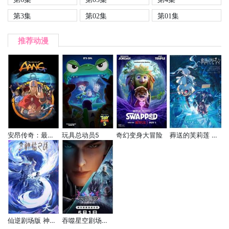
第3集
第02集
第01集
推荐动漫
安昂传奇：最后的气宗
玩具总动员5
奇幻变身大冒险
葬送的芙莉莲 第二季
仙逆剧场版 神临之战
吞噬星空剧场版 决战原始星