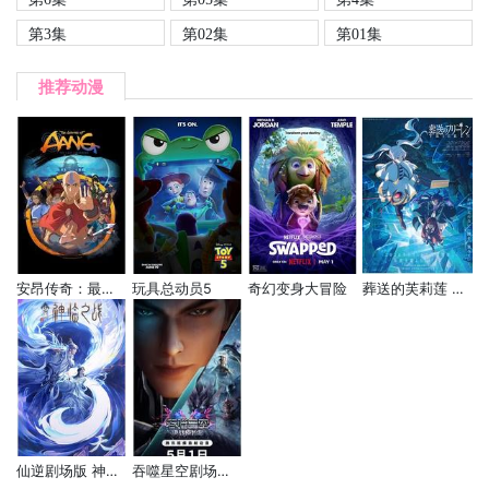
第3集
第02集
第01集
推荐动漫
安昂传奇：最后的气宗
玩具总动员5
奇幻变身大冒险
葬送的芙莉莲 第二季
仙逆剧场版 神临之战
吞噬星空剧场版 决战原始星