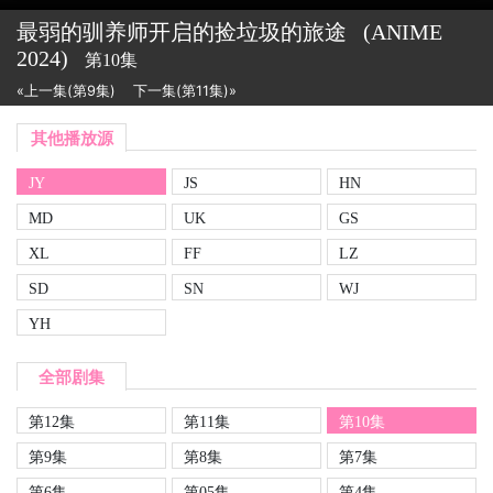
最弱的驯养师开启的捡垃圾的旅途
(ANIME
2024)
第10集
«上一集(第9集)
下一集(第11集)»
其他播放源
JY
JS
HN
MD
UK
GS
XL
FF
LZ
SD
SN
WJ
YH
全部剧集
第12集
第11集
第10集
第9集
第8集
第7集
第6集
第05集
第4集