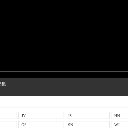
6集
JY
JS
HN
GS
SN
WJ