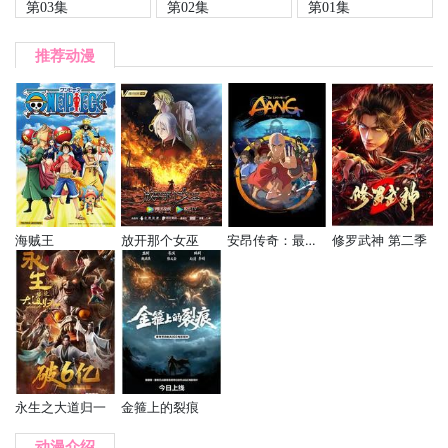
第03集
第02集
第01集
推荐动漫
海贼王
放开那个女巫
安昂传奇：最后的气宗
修罗武神 第二季
永生之大道归一
金箍上的裂痕
动漫介绍