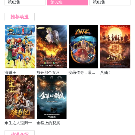
第03集
第02集
第01集
推荐动漫
海贼王
放开那个女巫
安昂传奇：最后的气宗
八仙！
永生之大道归一
金箍上的裂痕
动漫介绍