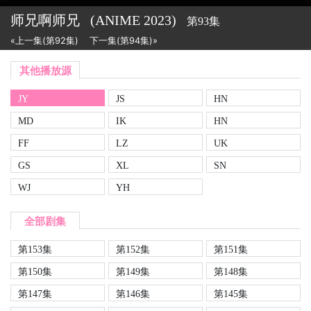
师兄啊师兄
(ANIME
2023)
第93集
«上一集(第92集)
下一集(第94集)»
其他播放源
JY
JS
HN
MD
IK
HN
FF
LZ
UK
GS
XL
SN
WJ
YH
全部剧集
第153集
第152集
第151集
第150集
第149集
第148集
第147集
第146集
第145集