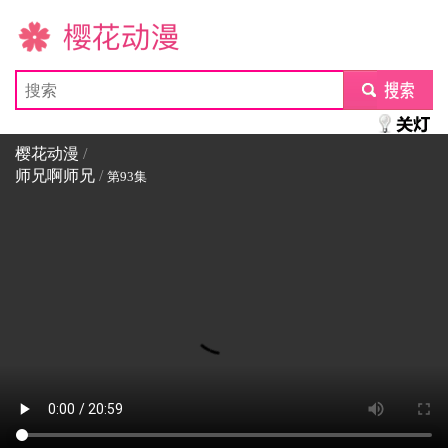
樱花动漫
submit
樱花动漫
/
师兄啊师兄
/
第93集