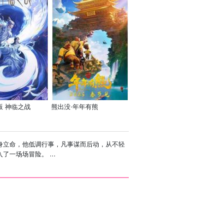
第82集
第76集
第70集
第64集
第58集
第52集
第46集
版 神临之战
熊出没·年年有熊
第40集
第34集
身立命，他低调行事，凡事谋而后动，从不轻
第28集
一场场冒险。 ...
第22集
第16集
第10集
第04集