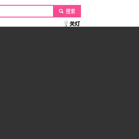
submit