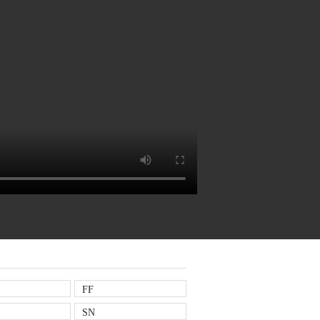
FF
SN