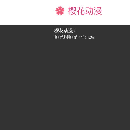
樱花动漫
樱花动漫
/
师兄啊师兄
/
第142集