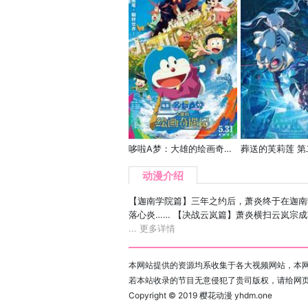
第141集
第140集
第135集
第134集
第129集
第128集
第123集
第122集
第117集
第116集
第111集
第110集
第105集
第104集
哆啦A梦：大雄的绘画奇遇记
葬送的芙莉莲 第
第99集
第98集
动漫介绍
第93集
第92集
【迦南学院篇】三年之约后，萧炎终于在迦南
第87集
第86集
落心炎…… 【决战云岚篇】萧炎横扫云岚宗成
... 更多详情
第81集
第80集
第75集
第74集
本网站提供的资源均系收集于各大视频网站，本网
第69集
第68集
若本站收录的节目无意侵犯了贵司版权，请给网
第63集
第62集
Copyright © 2019
樱花动漫 yhdm.one