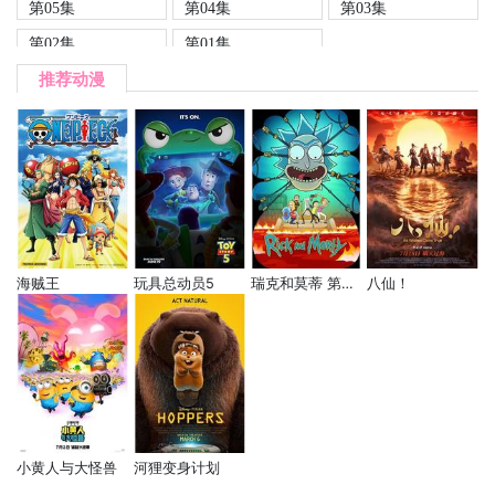
第05集
第04集
第03集
第02集
第01集
推荐动漫
海贼王
玩具总动员5
瑞克和莫蒂 第九季
八仙！
小黄人与大怪兽
河狸变身计划