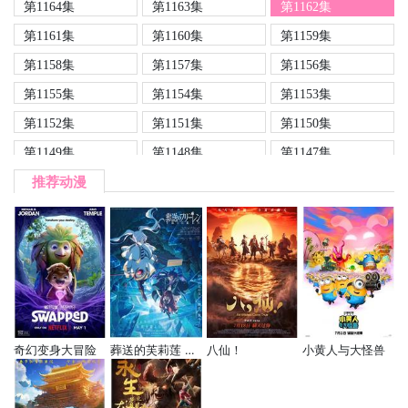
第1164集
第1163集
第1162集
第1161集
第1160集
第1159集
第1158集
第1157集
第1156集
第1155集
第1154集
第1153集
第1152集
第1151集
第1150集
第1149集
第1148集
第1147集
推荐动漫
第1146集
第1145集
第1144集
第1143集
第1142集
第1141集
第1140集
第1139集
第1138集
第1137集
第1136集
第1135集
第1134集
第1133集
第1132集
第1131集
第1130集
第1129集
奇幻变身大冒险
葬送的芙莉莲 第二季
八仙！
小黄人与大怪兽
第1128集
第1127集
第1126集
第1125集
第1124集
第1123集