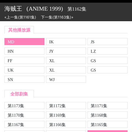
海贼王
(ANIME
1999)
第1162集
«上一集(第1161集)
下一集(第1163集)»
其他播放源
MD
IK
JS
HN
JY
LZ
FF
XL
GS
UK
XL
GS
SN
WJ
全部剧集
第1173集
第1172集
第1171集
第1170集
第1169集
第1168集
第1167集
第1166集
第1165集