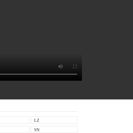
LZ
SN