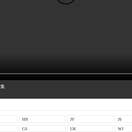
1集
HN
JY
JS
GS
UK
WJ