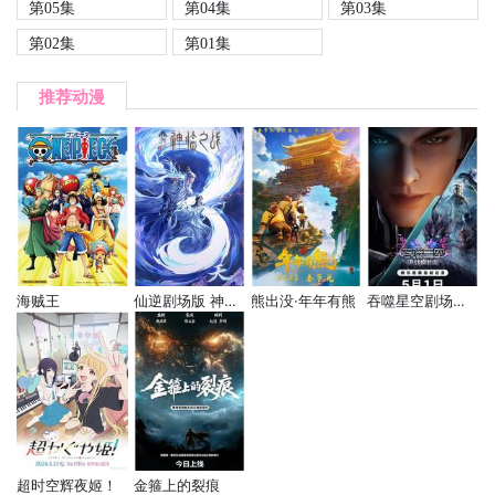
第05集
第04集
第03集
第02集
第01集
推荐动漫
海贼王
仙逆剧场版 神临之战
熊出没·年年有熊
吞噬星空剧场版 决战原始星
超时空辉夜姬！
金箍上的裂痕