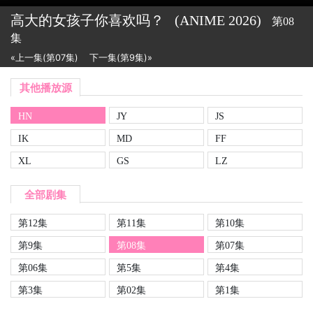
高大的女孩子你喜欢吗？
(ANIME
2026)
第08
集
«上一集(第07集)
下一集(第9集)»
其他播放源
HN
JY
JS
IK
MD
FF
XL
GS
LZ
全部剧集
第12集
第11集
第10集
第9集
第08集
第07集
第06集
第5集
第4集
第3集
第02集
第1集