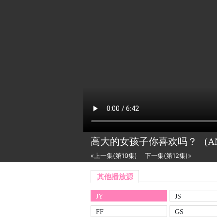
高大的女孩子你喜欢吗？
(A
«上一集(第10集)
下一集(第12集)»
其他播放源
JY
JS
FF
GS