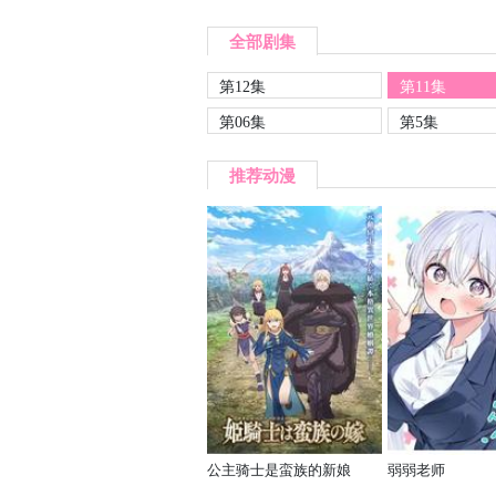
全部剧集
第12集
第11集
第06集
第5集
推荐动漫
公主骑士是蛮族的新娘
弱弱老师