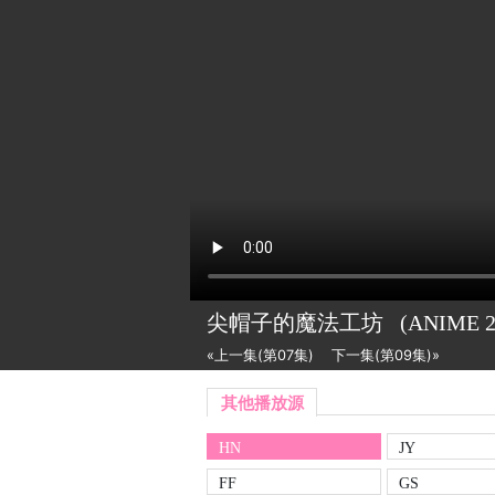
尖帽子的魔法工坊
(ANIME
«上一集(第07集)
下一集(第09集)»
其他播放源
HN
JY
FF
GS