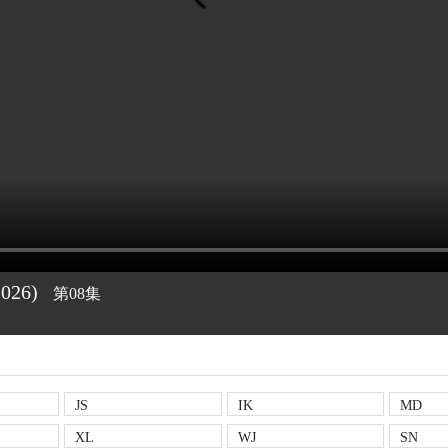
2026)
第08集
JS
IK
MD
XL
WJ
SN