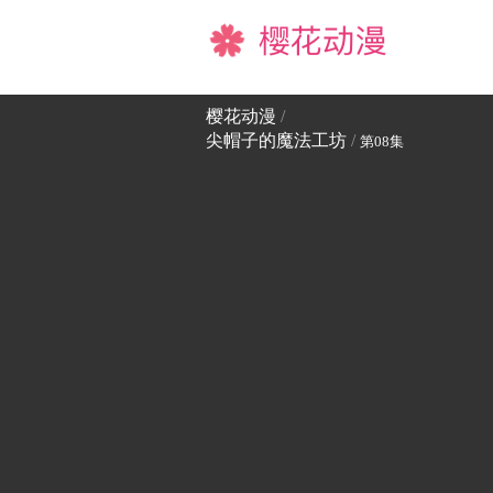
樱花动漫
樱花动漫
/
尖帽子的魔法工坊
/
第08集