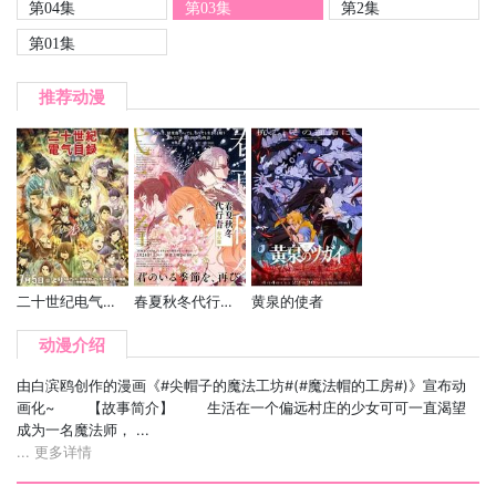
第04集
第03集
第2集
第01集
推荐动漫
二十世纪电气目录
春夏秋冬代行者 春之舞
黄泉的使者
动漫介绍
由白滨鸥创作的漫画《#尖帽子的魔法工坊#(#魔法帽的工房#)》宣布动
画化~ 【故事简介】 生活在一个偏远村庄的少女可可一直渴望
成为一名魔法师， ...
... 更多详情