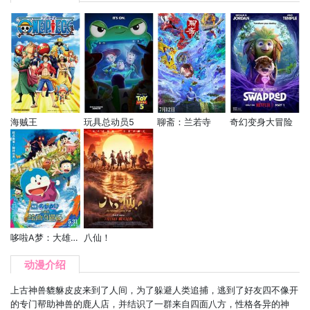
海贼王
玩具总动员5
聊斋：兰若寺
奇幻变身大冒险
哆啦A梦：大雄的绘画奇遇记
八仙！
动漫介绍
上古神兽貔貅皮皮来到了人间，为了躲避人类追捕，逃到了好友四不像开
的专门帮助神兽的鹿人店，并结识了一群来自四面八方，性格各异的神