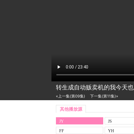
转生成自动贩卖机的我今天也
«上一集(第09集)
下一集(第11集)»
其他播放源
JY
JS
FF
YH