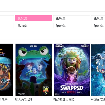
第10集
第09集
第08集
第04集
第03集
第02集
的气宗
玩具总动员5
奇幻变身大冒险
葬送的芙