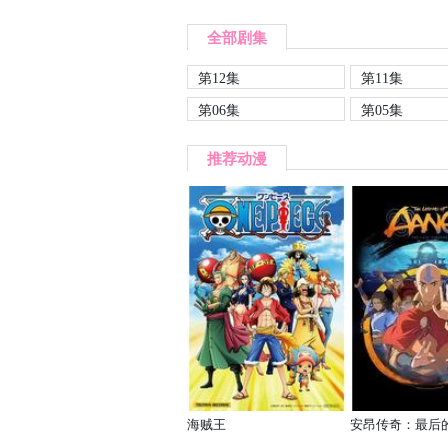
全部剧集
第12集
第11集
第06集
第05集
推荐动漫
海贼王
安昂传奇：最后