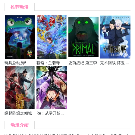
推荐动漫
玩具总动员5
聊斋：兰若寺
史前战纪 第三季
咒术回战 怀玉·玉折 总集篇
缘起陈塘之倾城
Re：从零开始的异世界生活 第四季 夺还篇
动漫介绍