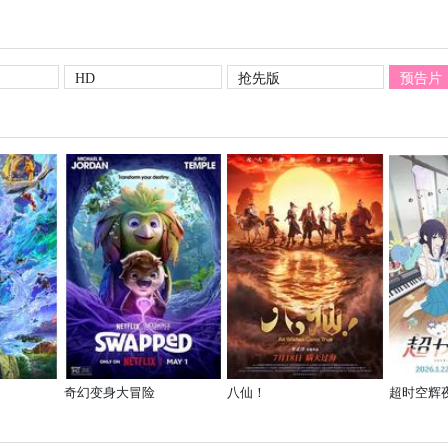
HD
抢先版
预告片
奇幻变身大冒险
八仙！
超时空辉