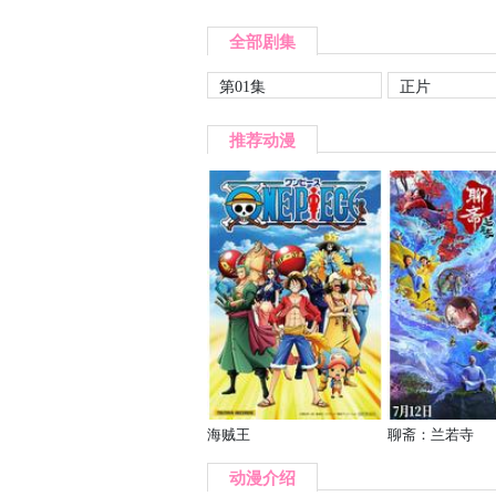
全部剧集
第01集
正片
推荐动漫
海贼王
聊斋：兰若寺
动漫介绍